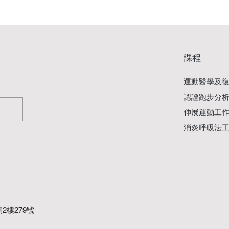
課程
運動醫學及
認證跑步分
伸展運動工
消炎呼吸法
2樓279號