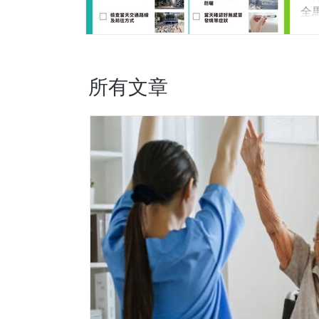
亦
全
先
備
（
馬
上
所有文章