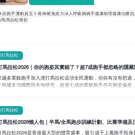
冰浴
跑手
運動員
五十肩
伸展
免疫力
冰人呼吸
媽媽手
復康助理
復康治療
抗
街馬
馬拉松
骨折
渣打馬拉松
打馬拉松2026｜你的跑姿其實錯了？超7成跑手都忽略的隱藏
來越多業餘跑手加入渣打馬拉松這項全民運動，但你有沒有想過
？根據多項國際與本地研究，超過七成的業餘跑手存在跑姿偏差
影響成績，更可能成為運動傷患的元兇。為什麼大家都忽略了跑
合最新科學數據，讓你了解正確跑姿的重要性，並介紹如何透過
質素！ 你的跑姿正確嗎？ 每個人從小到大都會跑步，卻鮮有人
渣打馬拉松
，大部分馬拉松或長跑愛好者都是自學成才，靠模仿、靠感覺、
。你有否想過，其實很多慢性痛症或成績停滯，根源就在跑姿？ 
打馬拉松2026懶人包｜半馬/全馬跑步訓練計劃、比賽準備及
Overstriding）很多跑手以為「步幅愈大愈快」，實際上跨得
打馬拉松2026是香港最大型的體育盛事，吸引成千上萬跑手投