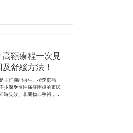
你詳細分析。
？高額療程一次見
因及舒緩方法！
是主打機能再生、極速御痛、
不少深受慢性痛症困擾的市民
即時見效、非藥物非手術，甚
論為宣傳重點。但媒體報導有
程後，甚至在第一次體驗後被
卻無實質改善，最終求助公營