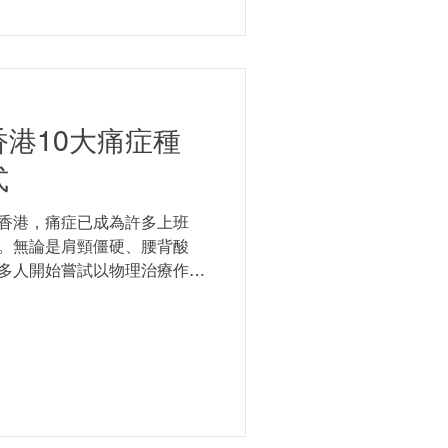
港10大痛症種
式
香港，痛症已成為許多上班
。無論是肩頸僵硬、腰背酸
多人開始嘗試以物理治療作為
人存疑——物理治療真的有用
將深入分析物理治療的作用機
因與治療方式，讓你找到有效改