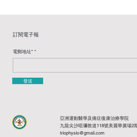
訂閱電子報
電郵地址*
發送
亞洲運動醫學及痛症復康治療學院
九龍尖沙咀彌敦道118號美麗華廣場2期
triophysio@gmail.com