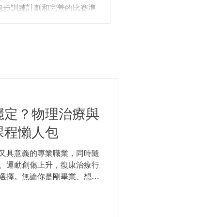
striking）部分人習慣腳踭
跑步訓練計劃和完善的比賽準
步態雙腳落地時腳尖過份內收
馬拉松2026的賽事資訊、半
軀幹過度前傾部分跑手跑步時
知識與能力。
穩定？物理治療與
課程懶人包
又具意義的專業職業，同時隨
、運動創傷上升，復康治療行
選擇。無論你是剛畢業、想轉
等相關行業，都可以透過修讀
治療復康界的第一步。但究竟
什麼？對求職者有什麼要求？