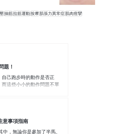
壓
抽筋
拉筋運動
按摩
肌張力異常症
肌肉痙攣
問題！
，自己跑步時的動作是否正
，而這些小小的動作問題不單
姿問題？本文章將深入分析，
專業分析課程全面升級你的跑
學過「如何正確跑步」。在香
甚至靠朋友「以訛傳訛」的指
常見錯誤跑姿 跨步過大
注意事項指南
太大容易令膝關節承受過多壓力，
身其中，無論你是參加了半馬、