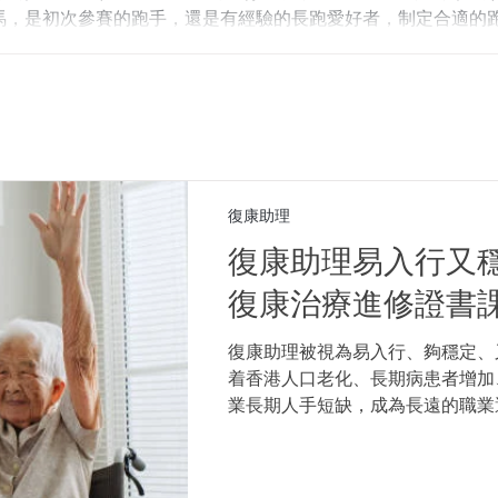
會增加腳踭落地衝擊，造成傷患。 腳踭先着地/過度腳踭着地（Heel 
馬，是初次參賽的跑手，還是有經驗的長跑愛好者，制定合適的
着地，這會增加下肢震盪，易令膝、髖等關節受壓。 內八或外八
，都是突破自我、享受比賽樂趣的關鍵。小編將為你逐步拆解渣打
內八）或外翻（外八），長遠會影響膝關節及腳踝結構。 駝背、
/全馬跑步訓練計劃、比賽準備及注意事項，幫助你全面升級跑步
復康助理
復康助理易入行又
復康治療進修證書
復康助理被視為易入行、夠穩定、
着香港人口老化、長期病患者增加
業長期人手短缺，成為長遠的職業
職、想進修，還是從事健身、護理
復康治療課程入行，踏出進入物理
在香港的復康助理主要工作內容有