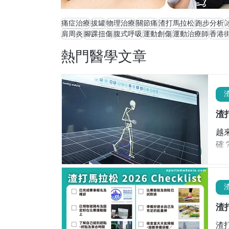
痛症治療
拔罐
物理治療
關節痛
渣打馬拉松
跑步分析
肩周炎
腳踝扭傷
腹式呼吸
運動創傷
運動治療師
香港
熱門醫學文章
渣
越
確
會
結
步
港
點
渣
（
渣